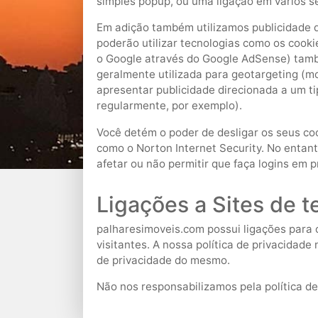
simples popup, ou uma ligação em vários s
Em adição também utilizamos publicidade d
poderão utilizar tecnologias como os cook
o Google através do Google AdSense) també
geralmente utilizada para geotargeting (m
apresentar publicidade direcionada a um tip
regularmente, por exemplo).
Você detém o poder de desligar os seus co
como o Norton Internet Security. No entant
afetar ou não permitir que faça logins em 
Ligações a Sites de t
palharesimoveis.com possui ligações para o
visitantes. A nossa política de privacidade n
de privacidade do mesmo.
Não nos responsabilizamos pela política d