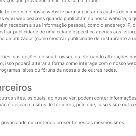
erviços que providenciamos, tais como fóruns.
e terceiros no nosso website para suportar os custos de manu
ies e/ou web beacons quando publicitam no nosso website, o q
m recebam a sua informação pessoal, como o endereço IP, o s
ostrar publicidade de uma cidade específica apenas aos leito
o de utilizador (como mostrar publicidade de restaurante a um 
okies, nas opções do seu browser, ou efetuando alterações na
o, isso poderá alterar a forma como interage com o nosso web
programas, sites ou fóruns da nossa e de outras redes.
erceiros
utros sites, os quais, ao nosso ver, podem conter informações
ão é aplicada a sites de terceiros, pelo que, caso visite outro 
e privacidade ou conteúdo presente nesses mesmos sites.